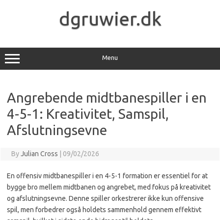
Skip
to
dgruwier.dk
content
Menu
Angrebende midtbanespiller i en
4-5-1: Kreativitet, Samspil,
Afslutningsevne
By
Julian Cross
|
09/02/2026
En offensiv midtbanespiller i en 4-5-1 formation er essentiel for at
bygge bro mellem midtbanen og angrebet, med fokus på kreativitet
og afslutningsevne. Denne spiller orkestrerer ikke kun offensive
spil, men forbedrer også holdets sammenhold gennem effektivt