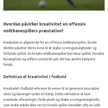
Hvordan påvirker kreativitet en offensiv
midtbanespillers præstation?
Kreativitet er afgørende for en offensiv midtbanespiller, da det
direkte påvirker deres evne til at skabe scoringsmuligheder og
forbinde spillet. En kreativ midtbanespiller kan læse spillet, forudse
bevægelser og udføre uventede spil, der kan ændre kampens
forløb.
Definition af kreativitet i fodbold
Kreativitet i fodbold refererer til evnen til at generere innovative
ideer og løsninger under en kamp. Dette inkluderer at lave
uventede afleveringer, finde plads og skabe scoringsmuligheder,
som andre måske ikke ser. En kreativ spiller besidder ofte en unik