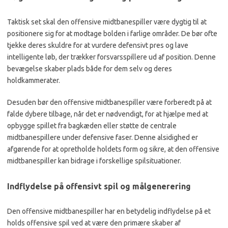
Taktisk set skal den offensive midtbanespiller være dygtig til at
positionere sig for at modtage bolden i farlige områder. De bør ofte
tjekke deres skuldre for at vurdere defensivt pres og lave
intelligente løb, der trækker forsvarsspillere ud af position. Denne
bevægelse skaber plads både for dem selv og deres
holdkammerater.
Desuden bør den offensive midtbanespiller være forberedt på at
falde dybere tilbage, når det er nødvendigt, for at hjælpe med at
opbygge spillet fra bagkæden eller støtte de centrale
midtbanespillere under defensive faser. Denne alsidighed er
afgørende for at opretholde holdets form og sikre, at den offensive
midtbanespiller kan bidrage i forskellige spilsituationer.
Indflydelse på offensivt spil og målgenerering
Den offensive midtbanespiller har en betydelig indflydelse på et
holds offensive spil ved at være den primære skaber af