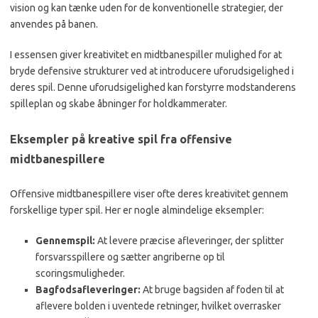
vision og kan tænke uden for de konventionelle strategier, der
anvendes på banen.
I essensen giver kreativitet en midtbanespiller mulighed for at
bryde defensive strukturer ved at introducere uforudsigelighed i
deres spil. Denne uforudsigelighed kan forstyrre modstanderens
spilleplan og skabe åbninger for holdkammerater.
Eksempler på kreative spil fra offensive
midtbanespillere
Offensive midtbanespillere viser ofte deres kreativitet gennem
forskellige typer spil. Her er nogle almindelige eksempler:
Gennemspil:
At levere præcise afleveringer, der splitter
forsvarsspillere og sætter angriberne op til
scoringsmuligheder.
Bagfodsafleveringer:
At bruge bagsiden af foden til at
aflevere bolden i uventede retninger, hvilket overrasker