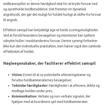
midtbanespiller er denne færdighed vital for at bryde forsvar ned
og opretholde boldbesiddelse. Det fremmer en dynamisk
angrebsstil, der gør det muligt for holdet hurtigt at skifte fra forsvar
til angreb.
Effektivt samspil kan betydeligt øge et holds scoringsmuligheder.
Ved at forstå hinandens bevægelser og intentioner kan spillere
udnytte huller i modstanderens forsvar. Denne synergi forbedrer
ikke kun den individuelle præstation, men hæver også den samlede
effektivitet af holdet.
Nøgleegenskaber, der faciliterer effektivt samspil
Vision:
Evnen til at se potentielle afleveringsbaner og
forudse holdkammeraternes bevægelser.
Tekniske færdigheder:
Færdigheder i at aflevere, drible og
modtage bolden under pres.
Kommunikation:
Verbale og non-verbale signaler, der
hjælper med at koordinere spil med holdkammerater.