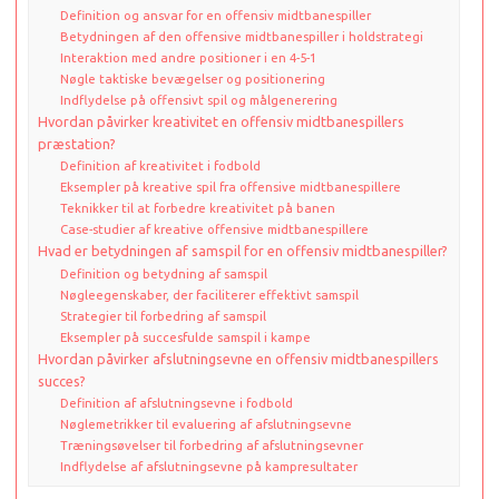
Definition og ansvar for en offensiv midtbanespiller
Betydningen af den offensive midtbanespiller i holdstrategi
Interaktion med andre positioner i en 4-5-1
Nøgle taktiske bevægelser og positionering
Indflydelse på offensivt spil og målgenerering
Hvordan påvirker kreativitet en offensiv midtbanespillers
præstation?
Definition af kreativitet i fodbold
Eksempler på kreative spil fra offensive midtbanespillere
Teknikker til at forbedre kreativitet på banen
Case-studier af kreative offensive midtbanespillere
Hvad er betydningen af samspil for en offensiv midtbanespiller?
Definition og betydning af samspil
Nøgleegenskaber, der faciliterer effektivt samspil
Strategier til forbedring af samspil
Eksempler på succesfulde samspil i kampe
Hvordan påvirker afslutningsevne en offensiv midtbanespillers
succes?
Definition af afslutningsevne i fodbold
Nøglemetrikker til evaluering af afslutningsevne
Træningsøvelser til forbedring af afslutningsevner
Indflydelse af afslutningsevne på kampresultater