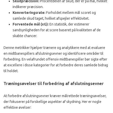
Skudpræcision:
Procentdelen af skud, der er på mål, hvilket
indikerer præcision.
Konverteringsrate:
Forholdet mellem mål scoret og
samlede skud taget, hvilket afspejler effektivitet.
Forventede mål (xG):
En statistik, der estimerer
sandsynligheden for at score baseret på kvaliteten af de
skabte chancer.
Denne metrikker hjælper trænere og analytikere med at evaluere
en midtbanespillers afslutningsevner og identificere områder til
forbedring. En velafrundet offensiv midtbanespiller bør sigte efter
at excellere i disse kategorier for at forbedre deres samlede bidrag
til holdet.
Træningsøvelser til forbedring af afslutningsevner
At forbedre afslutningsevner kræver målrettede træningsøvelser,
der fokuserer på forskellige aspekter af skydning. Her er nogle
effektive øvelser: