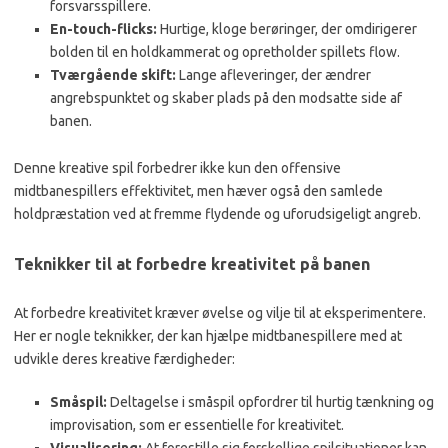
forsvarsspillere.
En-touch-flicks:
Hurtige, kloge berøringer, der omdirigerer
bolden til en holdkammerat og opretholder spillets flow.
Tværgående skift:
Lange afleveringer, der ændrer
angrebspunktet og skaber plads på den modsatte side af
banen.
Denne kreative spil forbedrer ikke kun den offensive
midtbanespillers effektivitet, men hæver også den samlede
holdpræstation ved at fremme flydende og uforudsigeligt angreb.
Teknikker til at forbedre kreativitet på banen
At forbedre kreativitet kræver øvelse og vilje til at eksperimentere.
Her er nogle teknikker, der kan hjælpe midtbanespillere med at
udvikle deres kreative færdigheder:
Småspil:
Deltagelse i småspil opfordrer til hurtig tænkning og
improvisation, som er essentielle for kreativitet.