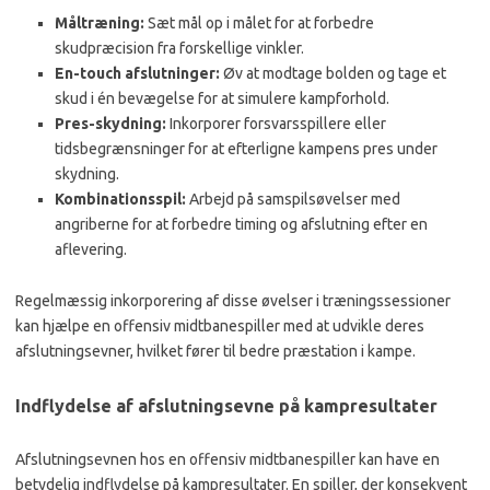
Måltræning:
Sæt mål op i målet for at forbedre
skudpræcision fra forskellige vinkler.
En-touch afslutninger:
Øv at modtage bolden og tage et
skud i én bevægelse for at simulere kampforhold.
Pres-skydning:
Inkorporer forsvarsspillere eller
tidsbegrænsninger for at efterligne kampens pres under
skydning.
Kombinationsspil:
Arbejd på samspilsøvelser med
angriberne for at forbedre timing og afslutning efter en
aflevering.
Regelmæssig inkorporering af disse øvelser i træningssessioner
kan hjælpe en offensiv midtbanespiller med at udvikle deres
afslutningsevner, hvilket fører til bedre præstation i kampe.
Indflydelse af afslutningsevne på kampresultater
Afslutningsevnen hos en offensiv midtbanespiller kan have en
betydelig indflydelse på kampresultater. En spiller, der konsekvent