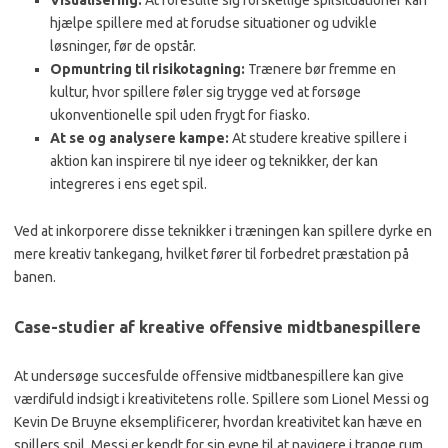
Visualisering:
At forestille sig forskellige spilsituationer kan
hjælpe spillere med at forudse situationer og udvikle
løsninger, før de opstår.
Opmuntring til risikotagning:
Trænere bør fremme en
kultur, hvor spillere føler sig trygge ved at forsøge
ukonventionelle spil uden frygt for fiasko.
At se og analysere kampe:
At studere kreative spillere i
aktion kan inspirere til nye ideer og teknikker, der kan
integreres i ens eget spil.
Ved at inkorporere disse teknikker i træningen kan spillere dyrke en
mere kreativ tankegang, hvilket fører til forbedret præstation på
banen.
Case-studier af kreative offensive midtbanespillere
At undersøge succesfulde offensive midtbanespillere kan give
værdifuld indsigt i kreativitetens rolle. Spillere som Lionel Messi og
Kevin De Bruyne eksemplificerer, hvordan kreativitet kan hæve en
spillers spil. Messi er kendt for sin evne til at navigere i trange rum