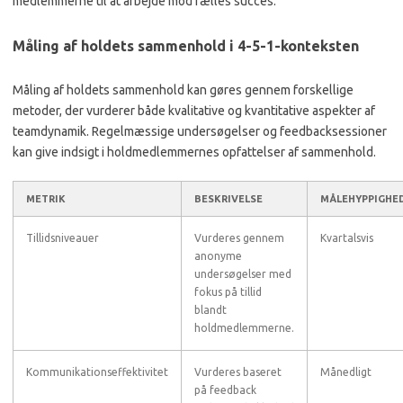
medlemmerne til at arbejde mod fælles succes.
Måling af holdets sammenhold i 4-5-1-konteksten
Måling af holdets sammenhold kan gøres gennem forskellige
metoder, der vurderer både kvalitative og kvantitative aspekter af
teamdynamik. Regelmæssige undersøgelser og feedbacksessioner
kan give indsigt i holdmedlemmernes opfattelser af sammenhold.
METRIK
BESKRIVELSE
MÅLEHYPPIGHE
Tillidsniveauer
Vurderes gennem
Kvartalsvis
anonyme
undersøgelser med
fokus på tillid
blandt
holdmedlemmerne.
Kommunikationseffektivitet
Vurderes baseret
Månedligt
på feedback