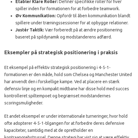
Etabler Klare Roller:
Definér specifikke roller for hver
spiller inden for formationen for at forbedre teamwork.
Øv Kommunikation:
Opfordr til åben kommunikation blandt
spillere under træningssessioner for at opbygge relationer.
Justér Taktik:
Vær forberedt på at ændre positionering
baseret på spildynamik og modstanderens adfærd.
Eksempler på strategisk positionering i praksis
Et eksempel på effektiv strategisk positionering i 4-5-1-
formationen er den måde, hold som Chelsea og Manchester United
har anvendt den i forskellige kampe. Ved at placere en stærk
defensiv linje og en kompakt midtbane har disse hold med succes
kontrolleret spiltempoet og begrænset modstandernes
scoringsmuligheder.
Et andet eksempel er under internationale turneringer, hvor hold
ofte adopterer 4-5-1-tilgangen for at forbedre deres defensive
kapaciteter, samtidig med at de opretholder en
kontraangrebstrussel. Denne strategi har vist sig at være effektiv