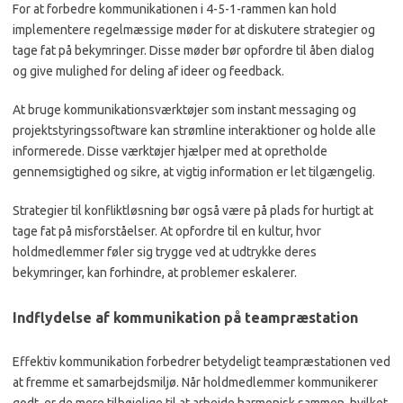
For at forbedre kommunikationen i 4-5-1-rammen kan hold
implementere regelmæssige møder for at diskutere strategier og
tage fat på bekymringer. Disse møder bør opfordre til åben dialog
og give mulighed for deling af ideer og feedback.
At bruge kommunikationsværktøjer som instant messaging og
projektstyringssoftware kan strømline interaktioner og holde alle
informerede. Disse værktøjer hjælper med at opretholde
gennemsigtighed og sikre, at vigtig information er let tilgængelig.
Strategier til konfliktløsning bør også være på plads for hurtigt at
tage fat på misforståelser. At opfordre til en kultur, hvor
holdmedlemmer føler sig trygge ved at udtrykke deres
bekymringer, kan forhindre, at problemer eskalerer.
Indflydelse af kommunikation på teampræstation
Effektiv kommunikation forbedrer betydeligt teampræstationen ved
at fremme et samarbejdsmiljø. Når holdmedlemmer kommunikerer
godt, er de mere tilbøjelige til at arbejde harmonisk sammen, hvilket