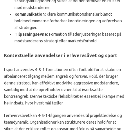
scoringsmuligheder og sikrer, at holdet forbliver en trussel
mod modstanderne.
Kommunikation:
Klare kommunikationskanaler blandt
holdmedlemmerne forbedrer koordineringen og udførelsen
af strategier.
Tilpasningsevne:
Formation tillader justeringer baseret på
modstanderens strategi eller markedsforhold.
Kontextuelle anvendelser i erhvervslivet og sport
I sport anvendes 4-5-1-formationen ofte i fodbold for at skabe en
afbalanceret tilgang mellem angreb og forsvar. Hold, der bruger
denne strategi, kan effektivt modvirke aggressive modstandere,
samtidig med at de opretholder evnen til at iværksætte
kontraangreb. Denne taktiske fleksibilitet er essentiel i kampe med
høj indsats, hvor hvert mål tæller.
I erhvervslivet kan 4-5-1-tilgangen anvendes til projektledelse og
teamdynamik. Organisationer kan strukturere deres hold for at
sikre, at der er klare roller og ansvar, med fokus på samarbejde og