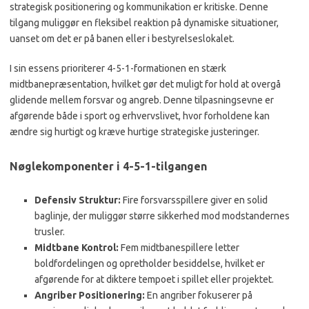
strategisk positionering og kommunikation er kritiske. Denne
tilgang muliggør en fleksibel reaktion på dynamiske situationer,
uanset om det er på banen eller i bestyrelseslokalet.
I sin essens prioriterer 4-5-1-formationen en stærk
midtbanepræsentation, hvilket gør det muligt for hold at overgå
glidende mellem forsvar og angreb. Denne tilpasningsevne er
afgørende både i sport og erhvervslivet, hvor forholdene kan
ændre sig hurtigt og kræve hurtige strategiske justeringer.
Nøglekomponenter i 4-5-1-tilgangen
Defensiv Struktur:
Fire forsvarsspillere giver en solid
baglinje, der muliggør større sikkerhed mod modstandernes
trusler.
Midtbane Kontrol:
Fem midtbanespillere letter
boldfordelingen og opretholder besiddelse, hvilket er
afgørende for at diktere tempoet i spillet eller projektet.
Angriber Positionering:
En angriber fokuserer på